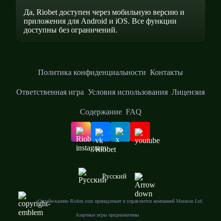
Да, Riobet доступен через мобильную версию и
приложения для Android и iOS. Все функции
доступны без ограничений.
Политика конфиденциальности
Контакты
Ответственная игра
Условия использования
Лицензия
Содержание
FAQ
Русский
Онлайн-казино Riobet.com принадлежит и управляется компанией Moracon Ltd.
Азартные игры предназначены