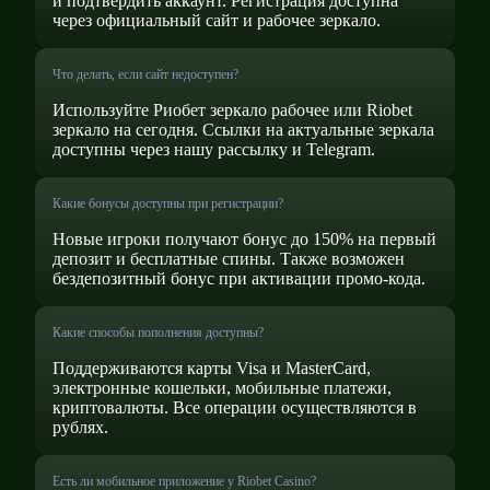
и подтвердить аккаунт. Регистрация доступна
через официальный сайт и рабочее зеркало.
Что делать, если сайт недоступен?
Используйте Риобет зеркало рабочее или Riobet
зеркало на сегодня. Ссылки на актуальные зеркала
доступны через нашу рассылку и Telegram.
Какие бонусы доступны при регистрации?
Новые игроки получают бонус до 150% на первый
депозит и бесплатные спины. Также возможен
бездепозитный бонус при активации промо-кода.
Какие способы пополнения доступны?
Поддерживаются карты Visa и MasterCard,
электронные кошельки, мобильные платежи,
криптовалюты. Все операции осуществляются в
рублях.
Есть ли мобильное приложение у Riobet Casino?