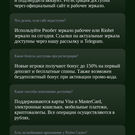
и подтвердить аккаунт. Регистрация доступна
через официальный сайт и рабочее зеркало.
Что делать, если сайт недоступен?
Используйте Риобет зеркало рабочее или Riobet
зеркало на сегодня. Ссылки на актуальные зеркала
доступны через нашу рассылку и Telegram.
Какие бонусы доступны при регистрации?
Новые игроки получают бонус до 150% на первый
депозит и бесплатные спины. Также возможен
бездепозитный бонус при активации промо-кода.
Какие способы пополнения доступны?
Поддерживаются карты Visa и MasterCard,
электронные кошельки, мобильные платежи,
криптовалюты. Все операции осуществляются в
рублях.
Есть ли мобильное приложение у Riobet Casino?