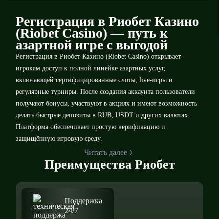
Регистрация в Риобет Казино
(Riobet Casino) — путь к
азартной игре с выгодой
Регистрация в Риобет Казино (Riobet Casino) открывает
игрокам доступ к полной линейке азартных услуг,
включающей сертифицированные слоты, live-игры и
регулярные турниры. После создания аккаунта пользователи
получают бонусы, участвуют в акциях и имеют возможность
делать быстрые депозиты в RUB, USDT и других валютах.
Платформа обеспечивает простую верификацию и
защищённую игровую среду.
Читать далее
Преимущества Риобет
Поддержка
24/7