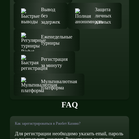
Вывод
Защита
без
личных
задержек
данных
Еженедельные
турниры
Регистрация
за минуту
Мультивалютная
платформа
FAQ
Как зарегистрироваться в Риобет Казино?
Для регистрации необходимо указать email, пароль