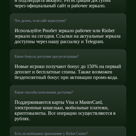
и подтвердить аккаунт. Регистрация доступна
через официальный сайт и рабочее зеркало.
Что делать, если сайт недоступен?
Используйте Риобет зеркало рабочее или Riobet
зеркало на сегодня. Ссылки на актуальные зеркала
доступны через нашу рассылку и Telegram.
Какие бонусы доступны при регистрации?
Новые игроки получают бонус до 150% на первый
депозит и бесплатные спины. Также возможен
бездепозитный бонус при активации промо-кода.
Какие способы пополнения доступны?
Поддерживаются карты Visa и MasterCard,
электронные кошельки, мобильные платежи,
криптовалюты. Все операции осуществляются в
рублях.
Есть ли мобильное приложение у Riobet Casino?