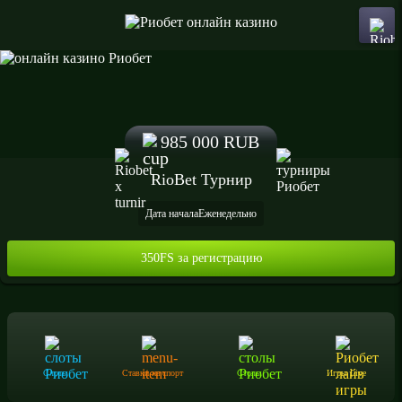
985 000 RUB
RioBet Турнир
Дата начала
Еженедельно
350FS за регистрацию
Слоты
Ставки на спорт
Столы
Игры Live