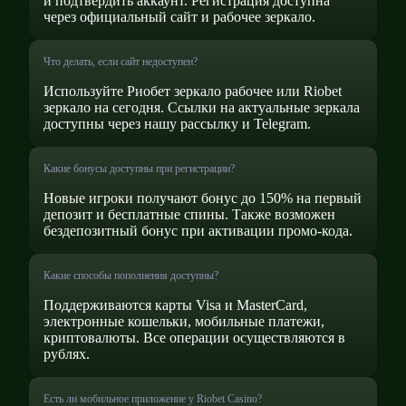
и подтвердить аккаунт. Регистрация доступна
через официальный сайт и рабочее зеркало.
Что делать, если сайт недоступен?
Используйте Риобет зеркало рабочее или Riobet
зеркало на сегодня. Ссылки на актуальные зеркала
доступны через нашу рассылку и Telegram.
Какие бонусы доступны при регистрации?
Новые игроки получают бонус до 150% на первый
депозит и бесплатные спины. Также возможен
бездепозитный бонус при активации промо-кода.
Какие способы пополнения доступны?
Поддерживаются карты Visa и MasterCard,
электронные кошельки, мобильные платежи,
криптовалюты. Все операции осуществляются в
рублях.
Есть ли мобильное приложение у Riobet Casino?