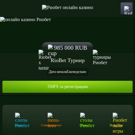
985 000 RUB
RioBet Турнир
Дата начала
Еженедельно
350FS за регистрацию
Слоты
Ставки на спорт
Столы
Игры Live