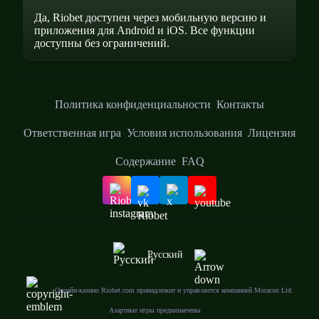
Да, Riobet доступен через мобильную версию и
приложения для Android и iOS. Все функции
доступны без ограничений.
Политика конфиденциальности
Контакты
Ответственная игра
Условия использования
Лицензия
Содержание
FAQ
Русский
Онлайн-казино Riobet.com принадлежит и управляется компанией Moracon Ltd.
Азартные игры предназначены