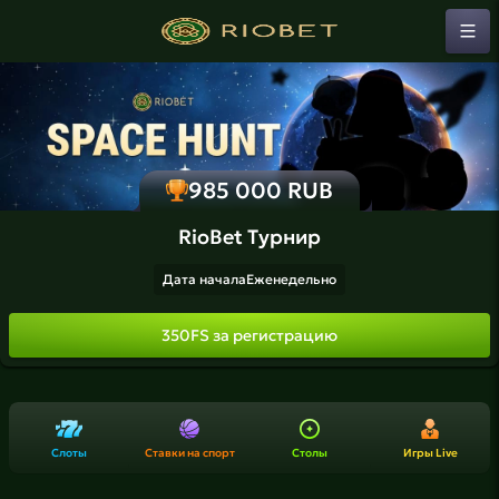
985 000 RUB
RioBet Турнир
Дата начала
Еженедельно
350FS за регистрацию
Слоты
Ставки на спорт
Столы
Игры Live