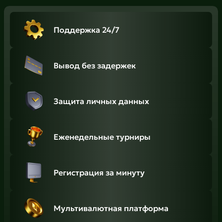
Поддержка 24/7
Вывод без задержек
Защита личных данных
Еженедельные турниры
Регистрация за минуту
Мультивалютная платформа