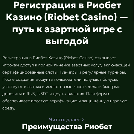
Регистрация в Риобет
Казино (Riobet Casino) —
путь к азартной игре с
выгодой
Регистрация в Риобет Казино (Riobet Casino) открывает
игрокам доступ к полной линейке азартных услуг, включающей
сертифицированные слоты, live-игры и регулярные турниры.
После создания аккаунта пользователи получают бонусы,
участвуют в акциях и имеют возможность делать быстрые
депозиты в RUB, USDT и других валютах. Платформа
обеспечивает простую верификацию и защищённую игровую
среду.
Читать далее
Преимущества Риобет