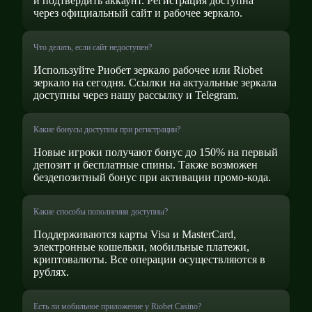
и подтвердить аккаунт. Регистрация доступна
через официальный сайт и рабочее зеркало.
Что делать, если сайт недоступен?
Используйте Риобет зеркало рабочее или Riobet
зеркало на сегодня. Ссылки на актуальные зеркала
доступны через нашу рассылку и Telegram.
Какие бонусы доступны при регистрации?
Новые игроки получают бонус до 150% на первый
депозит и бесплатные спины. Также возможен
бездепозитный бонус при активации промо-кода.
Какие способы пополнения доступны?
Поддерживаются карты Visa и MasterCard,
электронные кошельки, мобильные платежи,
криптовалюты. Все операции осуществляются в
рублях.
Есть ли мобильное приложение у Riobet Casino?