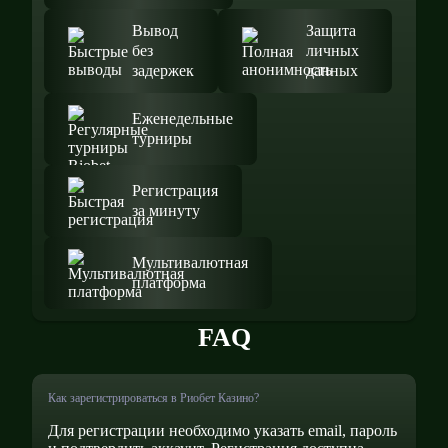
Вывод
Защита
без
личных
задержек
данных
Еженедельные
турниры
Регистрация
за минуту
Мультивалютная
платформа
FAQ
Как зарегистрироваться в Риобет Казино?
Для регистрации необходимо указать email, пароль