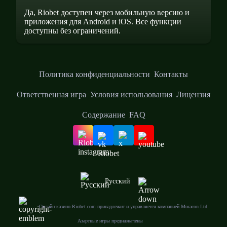
Да, Riobet доступен через мобильную версию и
приложения для Android и iOS. Все функции
доступны без ограничений.
Политика конфиденциальности
Контакты
Ответственная игра
Условия использования
Лицензия
Содержание
FAQ
Русский
Онлайн-казино Riobet.com принадлежит и управляется компанией Moracon Ltd.
Азартные игры предназначены