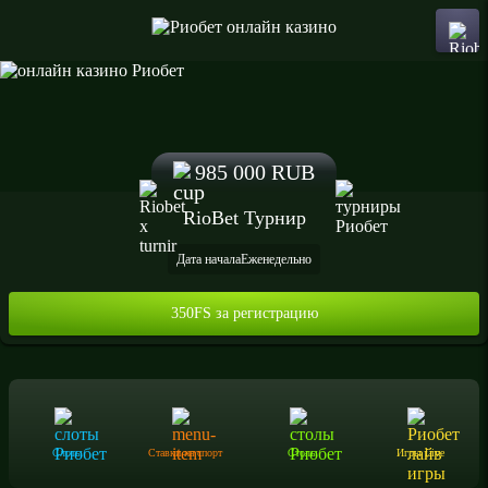
985 000 RUB
RioBet Турнир
Дата начала
Еженедельно
350FS за регистрацию
Слоты
Ставки на спорт
Столы
Игры Live