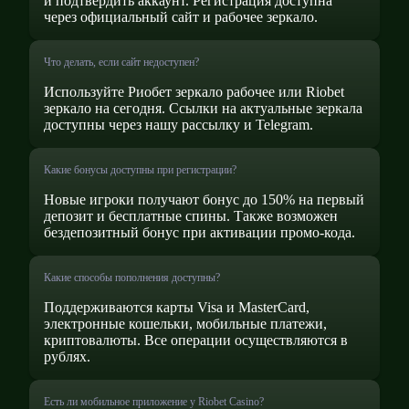
и подтвердить аккаунт. Регистрация доступна
через официальный сайт и рабочее зеркало.
Что делать, если сайт недоступен?
Используйте Риобет зеркало рабочее или Riobet
зеркало на сегодня. Ссылки на актуальные зеркала
доступны через нашу рассылку и Telegram.
Какие бонусы доступны при регистрации?
Новые игроки получают бонус до 150% на первый
депозит и бесплатные спины. Также возможен
бездепозитный бонус при активации промо-кода.
Какие способы пополнения доступны?
Поддерживаются карты Visa и MasterCard,
электронные кошельки, мобильные платежи,
криптовалюты. Все операции осуществляются в
рублях.
Есть ли мобильное приложение у Riobet Casino?