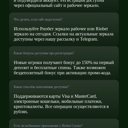
и подтвердить аккаунт. Регистрация доступна
через официальный сайт и рабочее зеркало.
Что делать, если сайт недоступен?
Используйте Риобет зеркало рабочее или Riobet
зеркало на сегодня. Ссылки на актуальные зеркала
доступны через нашу рассылку и Telegram.
Какие бонусы доступны при регистрации?
Новые игроки получают бонус до 150% на первый
депозит и бесплатные спины. Также возможен
бездепозитный бонус при активации промо-кода.
Какие способы пополнения доступны?
Поддерживаются карты Visa и MasterCard,
электронные кошельки, мобильные платежи,
криптовалюты. Все операции осуществляются в
рублях.
Есть ли мобильное приложение у Riobet Casino?