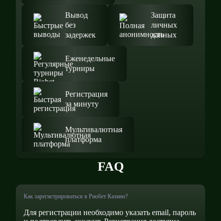
Вывод
Защита
без
личных
задержек
данных
Еженедельные
турниры
Регистрация
за минуту
Мультивалютная
платформа
FAQ
Как зарегистрироваться в Риобет Казино?
Для регистрации необходимо указать email, пароль