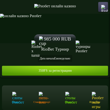
985 000 RUB
RioBet Турнир
Дата начала
Еженедельно
350FS за регистрацию
Слоты
Ставки на спорт
Столы
Игры Live