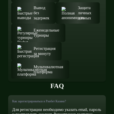
Вывод
Защита
без
личных
задержек
данных
Еженедельные
турниры
Регистрация
за минуту
Мультивалютная
платформа
FAQ
Как зарегистрироваться в Риобет Казино?
Для регистрации необходимо указать email, пароль